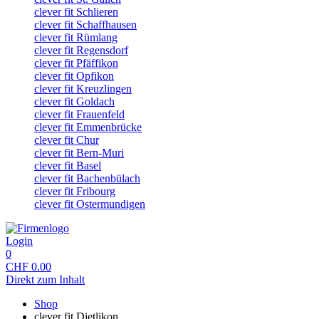
clever fit Schlieren
clever fit Schaffhausen
clever fit Rümlang
clever fit Regensdorf
clever fit Pfäffikon
clever fit Opfikon
clever fit Kreuzlingen
clever fit Goldach
clever fit Frauenfeld
clever fit Emmenbrücke
clever fit Chur
clever fit Bern-Muri
clever fit Basel
clever fit Bachenbülach
clever fit Fribourg
clever fit Ostermundigen
Login
0
CHF
0.00
Direkt zum Inhalt
Shop
clever fit Dietlikon