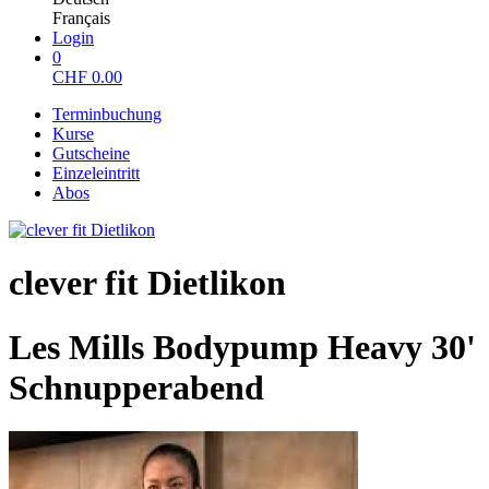
Français
Login
0
CHF
0.00
Terminbuchung
Kurse
Gutscheine
Einzeleintritt
Abos
clever fit Dietlikon
Les Mills Bodypump Heavy 30'
Schnupperabend