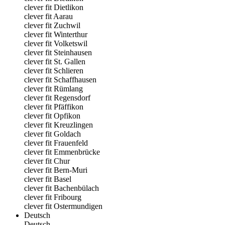
clever fit Dietlikon
clever fit Aarau
clever fit Zuchwil
clever fit Winterthur
clever fit Volketswil
clever fit Steinhausen
clever fit St. Gallen
clever fit Schlieren
clever fit Schaffhausen
clever fit Rümlang
clever fit Regensdorf
clever fit Pfäffikon
clever fit Opfikon
clever fit Kreuzlingen
clever fit Goldach
clever fit Frauenfeld
clever fit Emmenbrücke
clever fit Chur
clever fit Bern-Muri
clever fit Basel
clever fit Bachenbülach
clever fit Fribourg
clever fit Ostermundigen
Deutsch
Deutsch