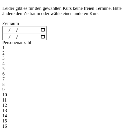
Leider gibt es für den gewählten Kurs keine freien Termine. Bitte
ändere den Zeitraum oder wähle einen anderen Kurs.
Zeitraum
Personenanzahl
1
2
3
4
5
6
7
8
9
10
11
12
13
14
15
16