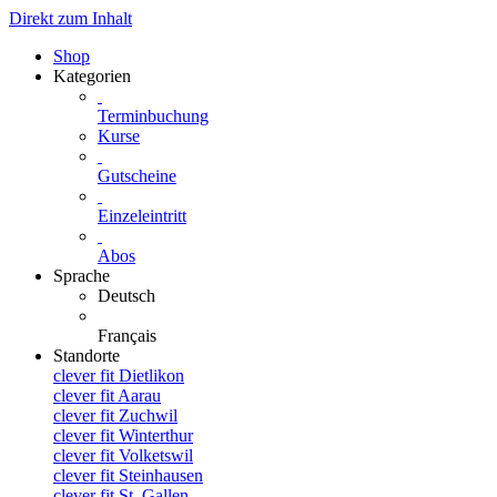
Direkt zum Inhalt
Shop
Kategorien
Terminbuchung
Kurse
Gutscheine
Einzeleintritt
Abos
Sprache
Deutsch
Français
Standorte
clever fit Dietlikon
clever fit Aarau
clever fit Zuchwil
clever fit Winterthur
clever fit Volketswil
clever fit Steinhausen
clever fit St. Gallen