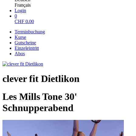
Français
Login
0
CHF
0.00
Terminbuchung
Kurse
Gutscheine
Einzeleintritt
Abos
clever fit Dietlikon
Les Mills Tone 30'
Schnupperabend