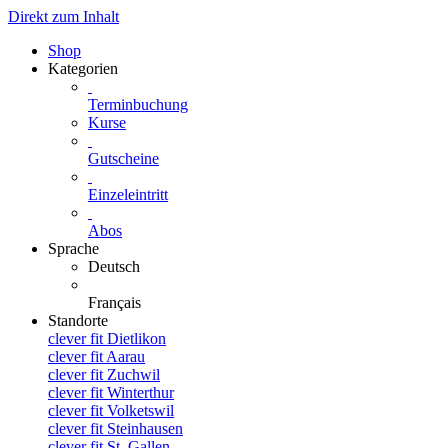
Direkt zum Inhalt
Shop
Kategorien
Terminbuchung
Kurse
Gutscheine
Einzeleintritt
Abos
Sprache
Deutsch
Français
Standorte
clever fit Dietlikon
clever fit Aarau
clever fit Zuchwil
clever fit Winterthur
clever fit Volketswil
clever fit Steinhausen
clever fit St. Gallen