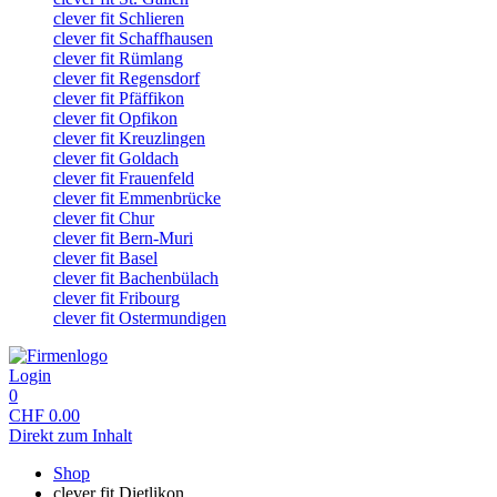
clever fit Schlieren
clever fit Schaffhausen
clever fit Rümlang
clever fit Regensdorf
clever fit Pfäffikon
clever fit Opfikon
clever fit Kreuzlingen
clever fit Goldach
clever fit Frauenfeld
clever fit Emmenbrücke
clever fit Chur
clever fit Bern-Muri
clever fit Basel
clever fit Bachenbülach
clever fit Fribourg
clever fit Ostermundigen
Login
0
CHF
0.00
Direkt zum Inhalt
Shop
clever fit Dietlikon