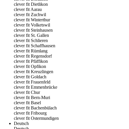
clever fit Dietlikon
clever fit Aarau
clever fit Zuchwil
clever fit Winterthur
clever fit Volketswil
clever fit Steinhausen
clever fit St. Gallen
clever fit Schlieren
clever fit Schaffhausen
clever fit Rümlang
clever fit Regensdorf
clever fit Pfäffikon
clever fit Opfikon
clever fit Kreuzlingen
clever fit Goldach
clever fit Frauenfeld
clever fit Emmenbrücke
clever fit Chur
clever fit Bern-Muri
clever fit Basel
clever fit Bachenbülach
clever fit Fribourg
clever fit Ostermundigen
Deutsch
Deutsch