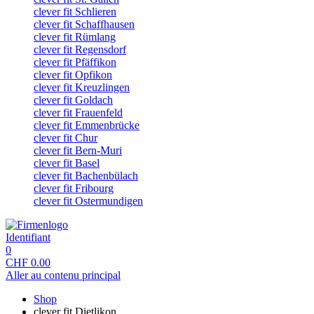
clever fit Schlieren
clever fit Schaffhausen
clever fit Rümlang
clever fit Regensdorf
clever fit Pfäffikon
clever fit Opfikon
clever fit Kreuzlingen
clever fit Goldach
clever fit Frauenfeld
clever fit Emmenbrücke
clever fit Chur
clever fit Bern-Muri
clever fit Basel
clever fit Bachenbülach
clever fit Fribourg
clever fit Ostermundigen
Identifiant
0
CHF
0.00
Aller au contenu principal
Shop
clever fit Dietlikon