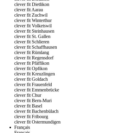
clever fit Dietlikon
clever fit Aarau
clever fit Zuchwil
clever fit Winterthur
clever fit Volketswil
clever fit Steinhausen
clever fit St. Gallen
clever fit Schlieren
clever fit Schaffhausen
clever fit Rümlang
clever fit Regensdorf
clever fit Pfäffikon
clever fit Opfikon
clever fit Kreuzlingen
clever fit Goldach
clever fit Frauenfeld
clever fit Emmenbrücke
clever fit Chur
clever fit Bern-Muri
clever fit Basel
clever fit Bachenbülach
clever fit Fribourg
clever fit Ostermundigen
Français
Français