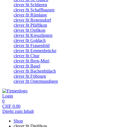
clever fit Schlieren
clever fit Schaffhausen
clever fit Rümlang
clever fit Regensdorf
clever fit Pfäffikon
clever fit Opfikon
clever fit Kreuzlingen
clever fit Goldach
clever fit Frauenfeld
clever fit Emmenbrücke
clever fit Chur
clever fit Bern-Muri
clever fit Basel
clever fit Bachenbülach
clever fit Fribourg
clever fit Ostermundigen
Login
0
CHF
0.00
Direkt zum Inhalt
Shop
clever fit Dietlikon