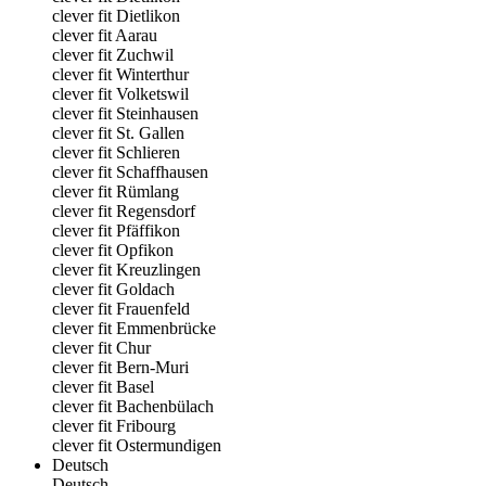
clever fit Dietlikon
clever fit Aarau
clever fit Zuchwil
clever fit Winterthur
clever fit Volketswil
clever fit Steinhausen
clever fit St. Gallen
clever fit Schlieren
clever fit Schaffhausen
clever fit Rümlang
clever fit Regensdorf
clever fit Pfäffikon
clever fit Opfikon
clever fit Kreuzlingen
clever fit Goldach
clever fit Frauenfeld
clever fit Emmenbrücke
clever fit Chur
clever fit Bern-Muri
clever fit Basel
clever fit Bachenbülach
clever fit Fribourg
clever fit Ostermundigen
Deutsch
Deutsch