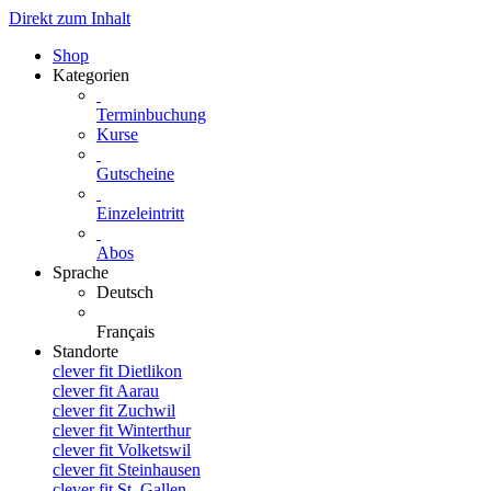
Direkt zum Inhalt
Shop
Kategorien
Terminbuchung
Kurse
Gutscheine
Einzeleintritt
Abos
Sprache
Deutsch
Français
Standorte
clever fit Dietlikon
clever fit Aarau
clever fit Zuchwil
clever fit Winterthur
clever fit Volketswil
clever fit Steinhausen
clever fit St. Gallen