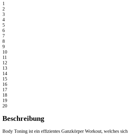
1
2
3
4
5
6
7
8
9
10
11
12
13
14
15
16
17
18
19
20
Beschreibung
Body Toning ist ein effizientes Ganzkörper Workout, welches sich