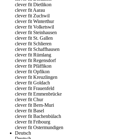
clever fit Dietlikon
clever fit Aarau
clever fit Zuchwil
clever fit Winterthur
clever fit Volketswil
clever fit Steinhausen
clever fit St. Gallen
clever fit Schlieren
clever fit Schaffhausen
clever fit Rümlang
clever fit Regensdorf
clever fit Pfäffikon
clever fit Opfikon
clever fit Kreuzlingen
clever fit Goldach
clever fit Frauenfeld
clever fit Emmenbrücke
clever fit Chur
clever fit Bern-Muri
clever fit Basel
clever fit Bachenbülach
clever fit Fribourg
clever fit Ostermundigen
Deutsch
Deutsch