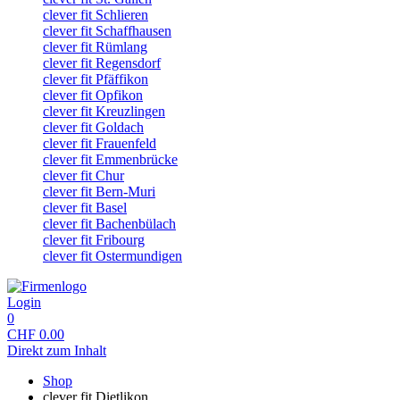
clever fit Schlieren
clever fit Schaffhausen
clever fit Rümlang
clever fit Regensdorf
clever fit Pfäffikon
clever fit Opfikon
clever fit Kreuzlingen
clever fit Goldach
clever fit Frauenfeld
clever fit Emmenbrücke
clever fit Chur
clever fit Bern-Muri
clever fit Basel
clever fit Bachenbülach
clever fit Fribourg
clever fit Ostermundigen
Login
0
CHF
0.00
Direkt zum Inhalt
Shop
clever fit Dietlikon