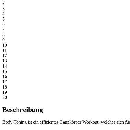
2
3
4
5
6
7
8
9
10
11
12
13
14
15
16
17
18
19
20
Beschreibung
Body Toning ist ein effizientes Ganzkörper Workout, welches sich für 