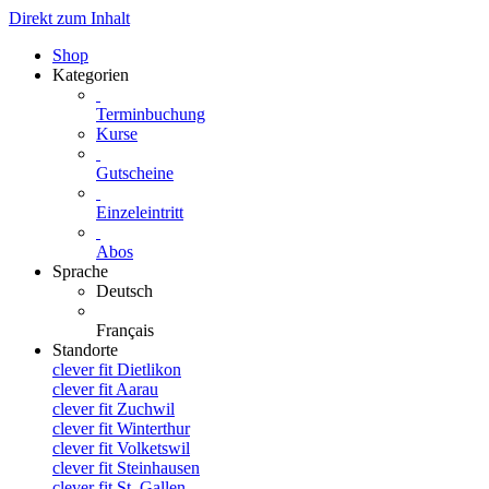
Direkt zum Inhalt
Shop
Kategorien
Terminbuchung
Kurse
Gutscheine
Einzeleintritt
Abos
Sprache
Deutsch
Français
Standorte
clever fit Dietlikon
clever fit Aarau
clever fit Zuchwil
clever fit Winterthur
clever fit Volketswil
clever fit Steinhausen
clever fit St. Gallen