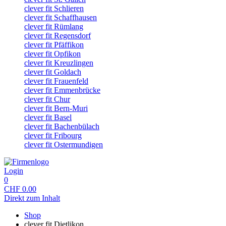
clever fit Schlieren
clever fit Schaffhausen
clever fit Rümlang
clever fit Regensdorf
clever fit Pfäffikon
clever fit Opfikon
clever fit Kreuzlingen
clever fit Goldach
clever fit Frauenfeld
clever fit Emmenbrücke
clever fit Chur
clever fit Bern-Muri
clever fit Basel
clever fit Bachenbülach
clever fit Fribourg
clever fit Ostermundigen
Login
0
CHF
0.00
Direkt zum Inhalt
Shop
clever fit Dietlikon