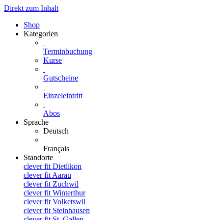
Direkt zum Inhalt
Shop
Kategorien
Terminbuchung
Kurse
Gutscheine
Einzeleintritt
Abos
Sprache
Deutsch
Français
Standorte
clever fit Dietlikon
clever fit Aarau
clever fit Zuchwil
clever fit Winterthur
clever fit Volketswil
clever fit Steinhausen
clever fit St. Gallen