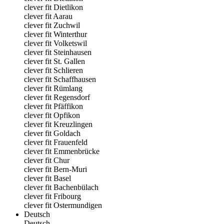
clever fit Dietlikon
clever fit Aarau
clever fit Zuchwil
clever fit Winterthur
clever fit Volketswil
clever fit Steinhausen
clever fit St. Gallen
clever fit Schlieren
clever fit Schaffhausen
clever fit Rümlang
clever fit Regensdorf
clever fit Pfäffikon
clever fit Opfikon
clever fit Kreuzlingen
clever fit Goldach
clever fit Frauenfeld
clever fit Emmenbrücke
clever fit Chur
clever fit Bern-Muri
clever fit Basel
clever fit Bachenbülach
clever fit Fribourg
clever fit Ostermundigen
Deutsch
Deutsch