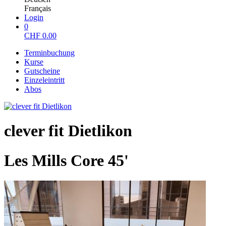
Français
Login
0
CHF
0.00
Terminbuchung
Kurse
Gutscheine
Einzeleintritt
Abos
clever fit Dietlikon
Les Mills Core 45'