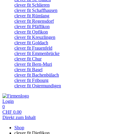
clever fit Schlieren
clever fit Schaffhausen
clever fit Rümlang
clever fit Regensdorf
clever fit Pfäffikon
clever fit Opfikon
clever fit Kreuzlingen
clever fit Goldach
clever fit Frauenfeld
clever fit Emmenbrücke
clever fit Chur
clever fit Bern-Muri
clever fit Basel
clever fit Bachenbülach
clever fit Fribourg
clever fit Ostermundigen
Login
0
CHF
0.00
Direkt zum Inhalt
Shop
clever fit Dietlikon