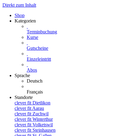
Direkt zum Inhalt
Shop
Kategorien
Terminbuchung
Kurse
Gutscheine
Einzeleintritt
Abos
Sprache
Deutsch
Français
Standorte
clever fit Dietlikon
clever fit Aarau
clever fit Zuchwil
clever fit Winterthur
clever fit Volketswil
clever fit Steinhausen
clever fit St. Gallen