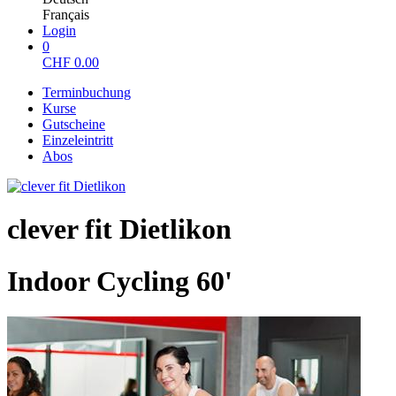
Français
Login
0
CHF
0.00
Terminbuchung
Kurse
Gutscheine
Einzeleintritt
Abos
clever fit Dietlikon
Indoor Cycling 60'