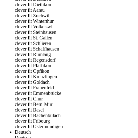
clever fit Dietlikon
clever fit Aarau
clever fit Zuchwil
clever fit Winterthur
clever fit Volketswil
clever fit Steinhausen
clever fit St. Gallen
clever fit Schlieren
clever fit Schaffhausen
clever fit Rümlang
clever fit Regensdorf
clever fit Pfäffikon
clever fit Opfikon
clever fit Kreuzlingen
clever fit Goldach
clever fit Frauenfeld
clever fit Emmenbrücke
clever fit Chur
clever fit Bern-Muri
clever fit Basel
clever fit Bachenbülach
clever fit Fribourg
clever fit Ostermundigen
Deutsch
Deutsch