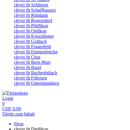
clever fit Schlieren
clever fit Schaffhausen
clever fit Rümlang
clever fit Regensdorf
clever fit Pfäffikon
clever fit Opfikon
clever fit Kreuzlingen
clever fit Goldach
clever fit Frauenfeld
clever fit Emmenbrücke
clever fit Chur
clever fit Bern-Muri
clever fit Basel
clever fit Bachenbülach
clever fit Fribourg
clever fit Ostermundigen
Login
0
CHF
0.00
Direkt zum Inhalt
Shop
clever fit Dietlikon