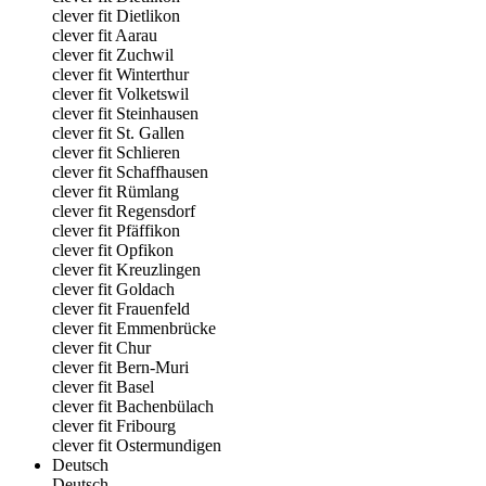
clever fit Dietlikon
clever fit Aarau
clever fit Zuchwil
clever fit Winterthur
clever fit Volketswil
clever fit Steinhausen
clever fit St. Gallen
clever fit Schlieren
clever fit Schaffhausen
clever fit Rümlang
clever fit Regensdorf
clever fit Pfäffikon
clever fit Opfikon
clever fit Kreuzlingen
clever fit Goldach
clever fit Frauenfeld
clever fit Emmenbrücke
clever fit Chur
clever fit Bern-Muri
clever fit Basel
clever fit Bachenbülach
clever fit Fribourg
clever fit Ostermundigen
Deutsch
Deutsch