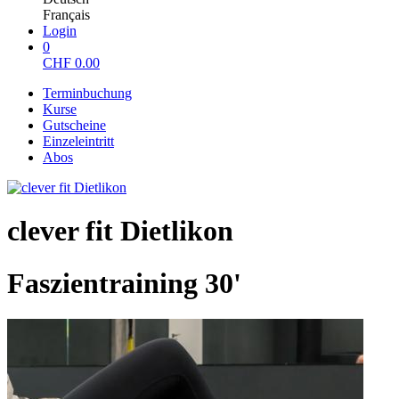
Français
Login
0
CHF
0.00
Terminbuchung
Kurse
Gutscheine
Einzeleintritt
Abos
clever fit Dietlikon
Faszientraining 30'