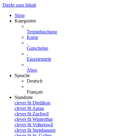
Direkt zum Inhalt
Shop
Kategorien
Terminbuchung
Kurse
Gutscheine
Einzeleintritt
Abos
Sprache
Deutsch
Français
Standorte
clever fit Dietlikon
clever fit Aarau
clever fit Zuchwil
clever fit Winterthur
clever fit Volketswil
clever fit Steinhausen
clever fit St. Gallen