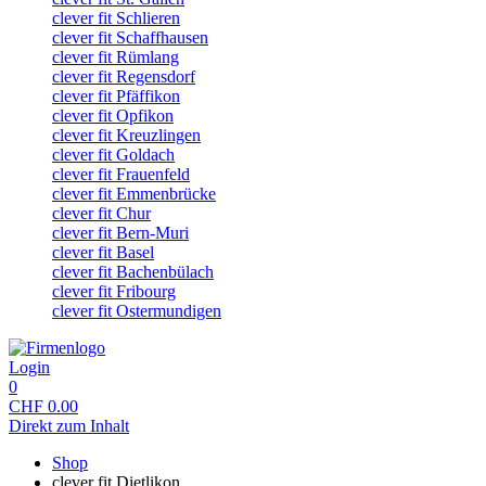
clever fit Schlieren
clever fit Schaffhausen
clever fit Rümlang
clever fit Regensdorf
clever fit Pfäffikon
clever fit Opfikon
clever fit Kreuzlingen
clever fit Goldach
clever fit Frauenfeld
clever fit Emmenbrücke
clever fit Chur
clever fit Bern-Muri
clever fit Basel
clever fit Bachenbülach
clever fit Fribourg
clever fit Ostermundigen
Login
0
CHF
0.00
Direkt zum Inhalt
Shop
clever fit Dietlikon