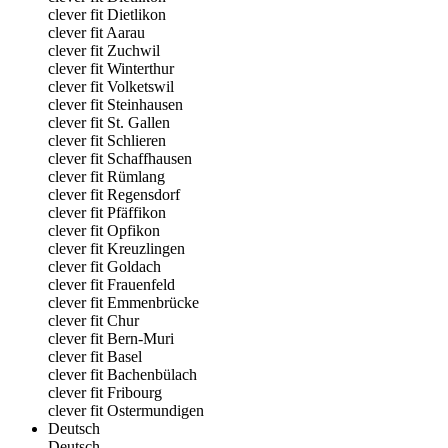
clever fit Dietlikon
clever fit Aarau
clever fit Zuchwil
clever fit Winterthur
clever fit Volketswil
clever fit Steinhausen
clever fit St. Gallen
clever fit Schlieren
clever fit Schaffhausen
clever fit Rümlang
clever fit Regensdorf
clever fit Pfäffikon
clever fit Opfikon
clever fit Kreuzlingen
clever fit Goldach
clever fit Frauenfeld
clever fit Emmenbrücke
clever fit Chur
clever fit Bern-Muri
clever fit Basel
clever fit Bachenbülach
clever fit Fribourg
clever fit Ostermundigen
Deutsch
Deutsch