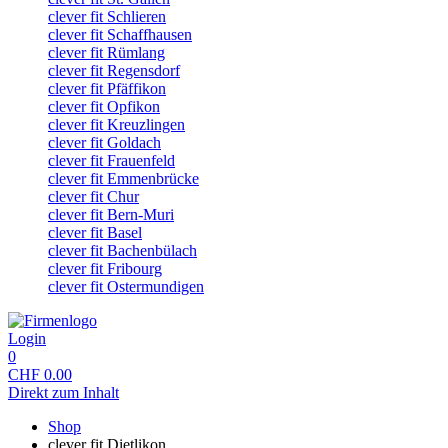
clever fit Schlieren
clever fit Schaffhausen
clever fit Rümlang
clever fit Regensdorf
clever fit Pfäffikon
clever fit Opfikon
clever fit Kreuzlingen
clever fit Goldach
clever fit Frauenfeld
clever fit Emmenbrücke
clever fit Chur
clever fit Bern-Muri
clever fit Basel
clever fit Bachenbülach
clever fit Fribourg
clever fit Ostermundigen
Login
0
CHF
0.00
Direkt zum Inhalt
Shop
clever fit Dietlikon