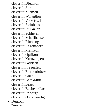
clever fit Dietlikon
clever fit Aarau
clever fit Zuchwil
clever fit Winterthur
clever fit Volketswil
clever fit Steinhausen
clever fit St. Gallen
clever fit Schlieren
clever fit Schaffhausen
clever fit Rümlang
clever fit Regensdorf
clever fit Pfäffikon
clever fit Opfikon
clever fit Kreuzlingen
clever fit Goldach
clever fit Frauenfeld
clever fit Emmenbrücke
clever fit Chur
clever fit Bern-Muri
clever fit Basel
clever fit Bachenbülach
clever fit Fribourg
clever fit Ostermundigen
Deutsch
Deutsch