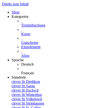
Direkt zum Inhalt
Shop
Kategorien
Terminbuchung
Kurse
Gutscheine
Einzeleintritt
Abos
Sprache
Deutsch
Français
Standorte
clever fit Dietlikon
clever fit Aarau
clever fit Zuchwil
clever fit Winterthur
clever fit Volketswil
clever fit Steinhausen
clever fit St. Gallen