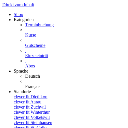
Direkt zum Inhalt
Shop
Kategorien
Terminbuchung
Kurse
Gutscheine
Einzeleintritt
Abos
Sprache
Deutsch
Français
Standorte
clever fit Dietlikon
clever fit Aarau
clever fit Zuchwil
clever fit Winterthur
clever fit Volketswil
clever fit Steinhausen
clever fit St. Gallen