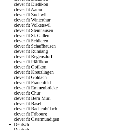
clever fit Dietlikon
clever fit Aarau
clever fit Zuchwil
clever fit Winterthur
clever fit Volketswil
clever fit Steinhausen
clever fit St. Gallen
clever fit Schlieren
clever fit Schaffhausen
clever fit Rümlang
clever fit Regensdorf
clever fit Pfäffikon
clever fit Opfikon
clever fit Kreuzlingen
clever fit Goldach
clever fit Frauenfeld
clever fit Emmenbrücke
clever fit Chur
clever fit Bern-Muri
clever fit Basel
clever fit Bachenbülach
clever fit Fribourg
clever fit Ostermundigen
Deutsch
Deutsch