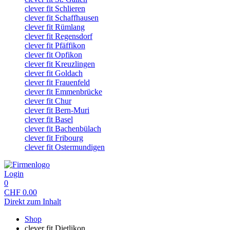
clever fit Schlieren
clever fit Schaffhausen
clever fit Rümlang
clever fit Regensdorf
clever fit Pfäffikon
clever fit Opfikon
clever fit Kreuzlingen
clever fit Goldach
clever fit Frauenfeld
clever fit Emmenbrücke
clever fit Chur
clever fit Bern-Muri
clever fit Basel
clever fit Bachenbülach
clever fit Fribourg
clever fit Ostermundigen
Login
0
CHF
0.00
Direkt zum Inhalt
Shop
clever fit Dietlikon