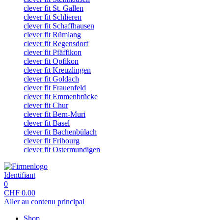
clever fit St. Gallen
clever fit Schlieren
clever fit Schaffhausen
clever fit Rümlang
clever fit Regensdorf
clever fit Pfäffikon
clever fit Opfikon
clever fit Kreuzlingen
clever fit Goldach
clever fit Frauenfeld
clever fit Emmenbrücke
clever fit Chur
clever fit Bern-Muri
clever fit Basel
clever fit Bachenbülach
clever fit Fribourg
clever fit Ostermundigen
Identifiant
0
CHF
0.00
Aller au contenu principal
Shop