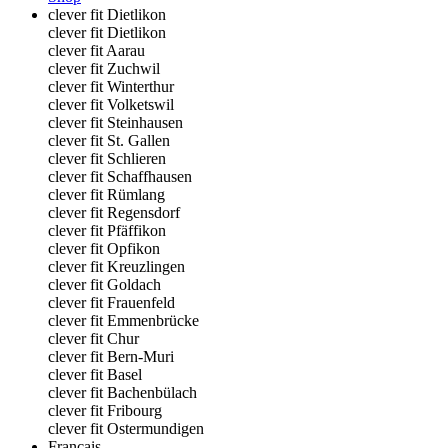
clever fit Dietlikon
clever fit Dietlikon
clever fit Aarau
clever fit Zuchwil
clever fit Winterthur
clever fit Volketswil
clever fit Steinhausen
clever fit St. Gallen
clever fit Schlieren
clever fit Schaffhausen
clever fit Rümlang
clever fit Regensdorf
clever fit Pfäffikon
clever fit Opfikon
clever fit Kreuzlingen
clever fit Goldach
clever fit Frauenfeld
clever fit Emmenbrücke
clever fit Chur
clever fit Bern-Muri
clever fit Basel
clever fit Bachenbülach
clever fit Fribourg
clever fit Ostermundigen
Français