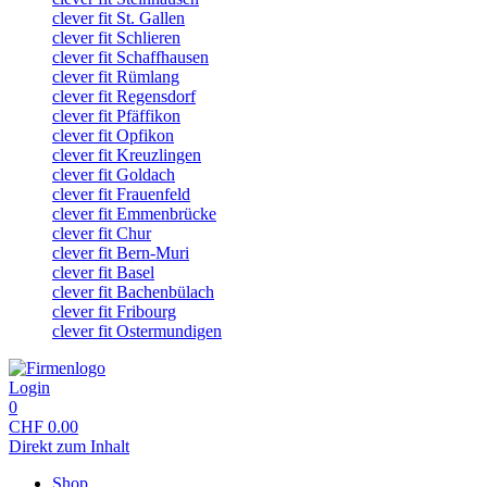
clever fit St. Gallen
clever fit Schlieren
clever fit Schaffhausen
clever fit Rümlang
clever fit Regensdorf
clever fit Pfäffikon
clever fit Opfikon
clever fit Kreuzlingen
clever fit Goldach
clever fit Frauenfeld
clever fit Emmenbrücke
clever fit Chur
clever fit Bern-Muri
clever fit Basel
clever fit Bachenbülach
clever fit Fribourg
clever fit Ostermundigen
Login
0
CHF
0.00
Direkt zum Inhalt
Shop