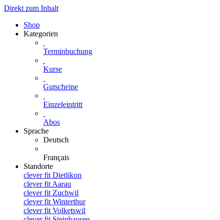
Direkt zum Inhalt
Shop
Kategorien
Terminbuchung
Kurse
Gutscheine
Einzeleintritt
Abos
Sprache
Deutsch
Français
Standorte
clever fit Dietlikon
clever fit Aarau
clever fit Zuchwil
clever fit Winterthur
clever fit Volketswil
clever fit Steinhausen