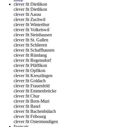
clever fit Dietlikon
clever fit Dietlikon
clever fit Aarau
clever fit Zuchwil
clever fit Winterthur
clever fit Volketswil
clever fit Steinhausen
clever fit St. Gallen
clever fit Schlieren
clever fit Schaffhausen
clever fit Rümlang
clever fit Regensdorf
clever fit Pfäffikon
clever fit Opfikon
clever fit Kreuzlingen
clever fit Goldach
clever fit Frauenfeld
clever fit Emmenbrücke
clever fit Chur
clever fit Bern-Muri
clever fit Basel
clever fit Bachenbülach
clever fit Fribourg
clever fit Ostermundigen
Français