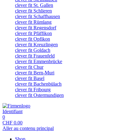
clever fit St. Gallen
clever fit Schlieren
clever fit Schaffhausen
clever fit Rümlang
clever fit Regensdorf
clever fit Pfäffikon
clever fit Opfikon
clever fit Kreuzlingen
clever fit Goldach
clever fit Frauenfeld
clever fit Emmenbrücke
clever fit Chur
clever fit Bern-Muri
clever fit Basel
clever fit Bachenbülach
clever fit Fribourg
clever fit Ostermundigen
Identifiant
0
CHF
0.00
Aller au contenu principal
Shop