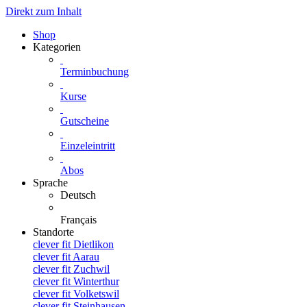
Direkt zum Inhalt
Shop
Kategorien
Terminbuchung
Kurse
Gutscheine
Einzeleintritt
Abos
Sprache
Deutsch
Français
Standorte
clever fit Dietlikon
clever fit Aarau
clever fit Zuchwil
clever fit Winterthur
clever fit Volketswil
clever fit Steinhausen