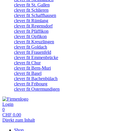
clever fit St. Gallen
clever fit Schlieren
clever fit Schaffhausen
clever fit Rümlang
clever fit Regensdorf
clever fit Pfäffikon
clever fit Opfikon
clever fit Kreuzlingen
clever fit Goldach
clever fit Frauenfeld
clever fit Emmenbrücke
clever fit Chur
clever fit Bern-Muri
clever fit Basel
clever fit Bachenbülach
clever fit Fribourg
clever fit Ostermundigen
Login
0
CHF
0.00
Direkt zum Inhalt
Shop