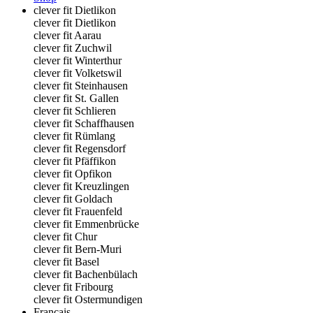
clever fit Dietlikon
clever fit Dietlikon
clever fit Aarau
clever fit Zuchwil
clever fit Winterthur
clever fit Volketswil
clever fit Steinhausen
clever fit St. Gallen
clever fit Schlieren
clever fit Schaffhausen
clever fit Rümlang
clever fit Regensdorf
clever fit Pfäffikon
clever fit Opfikon
clever fit Kreuzlingen
clever fit Goldach
clever fit Frauenfeld
clever fit Emmenbrücke
clever fit Chur
clever fit Bern-Muri
clever fit Basel
clever fit Bachenbülach
clever fit Fribourg
clever fit Ostermundigen
Français