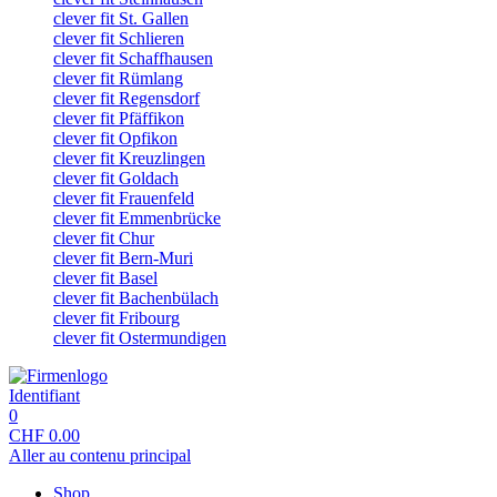
clever fit St. Gallen
clever fit Schlieren
clever fit Schaffhausen
clever fit Rümlang
clever fit Regensdorf
clever fit Pfäffikon
clever fit Opfikon
clever fit Kreuzlingen
clever fit Goldach
clever fit Frauenfeld
clever fit Emmenbrücke
clever fit Chur
clever fit Bern-Muri
clever fit Basel
clever fit Bachenbülach
clever fit Fribourg
clever fit Ostermundigen
Identifiant
0
CHF
0.00
Aller au contenu principal
Shop