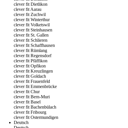
clever fit Dietlikon
clever fit Aarau
clever fit Zuchwil
clever fit Winterthur
clever fit Volketswil
clever fit Steinhausen
clever fit St. Gallen
clever fit Schlieren
clever fit Schaffhausen
clever fit Rümlang
clever fit Regensdorf
clever fit Pfäffikon
clever fit Opfikon
clever fit Kreuzlingen
clever fit Goldach
clever fit Frauenfeld
clever fit Emmenbrücke
clever fit Chur
clever fit Bern-Muri
clever fit Basel
clever fit Bachenbülach
clever fit Fribourg
clever fit Ostermundigen
Deutsch
Deutsch