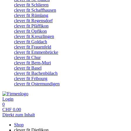
clever fit Schlieren
clever fit Schaffhausen
clever fit Rümlang
clever fit Regensdorf
clever fit Pfäffikon
clever fit Opfikon
clever fit Kreuzlingen
clever fit Goldach
clever fit Frauenfeld
clever fit Emmenbrücke
clever fit Chur
clever fit Bern-Muri
clever fit Basel
clever fit Bachenbülach
clever fit Fribourg
clever fit Ostermundigen
Login
0
CHF
0.00
Direkt zum Inhalt
Shop
clever fit Dietlikon