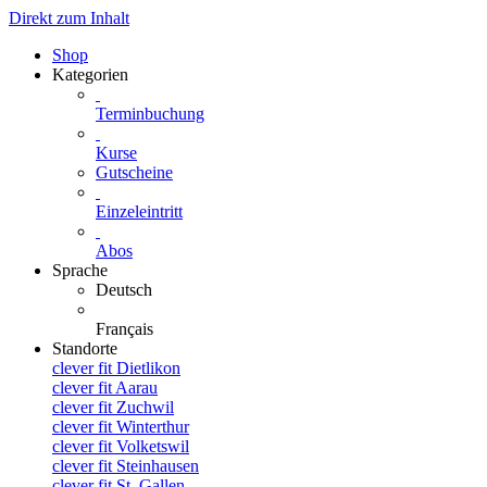
Direkt zum Inhalt
Shop
Kategorien
Terminbuchung
Kurse
Gutscheine
Einzeleintritt
Abos
Sprache
Deutsch
Français
Standorte
clever fit Dietlikon
clever fit Aarau
clever fit Zuchwil
clever fit Winterthur
clever fit Volketswil
clever fit Steinhausen
clever fit St. Gallen