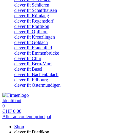
clever fit Schlieren
clever fit Schaffhausen
clever fit Rümlang
clever fit Regensdorf
clever fit Pfäffikon
clever fit Opfikon
clever fit Kreuzlingen
clever fit Goldach
clever fit Frauenfeld
clever fit Emmenbrücke
clever fit Chur
clever fit Bern-Muri
clever fit Basel
clever fit Bachenbülach
clever fit Fribourg
clever fit Ostermundigen
Identifiant
0
CHF
0.00
Aller au contenu principal
Shop
clever fit Dietlikon