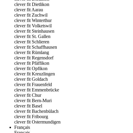
clever fit Dietlikon
clever fit Aarau
clever fit Zuchwil
clever fit Winterthur
clever fit Volketswil
clever fit Steinhausen
clever fit St. Gallen
clever fit Schlieren
clever fit Schaffhausen
clever fit Rümlang
clever fit Regensdorf
clever fit Pfäffikon
clever fit Opfikon
clever fit Kreuzlingen
clever fit Goldach
clever fit Frauenfeld
clever fit Emmenbrücke
clever fit Chur
clever fit Bern-Muri
clever fit Basel
clever fit Bachenbülach
clever fit Fribourg
clever fit Ostermundigen
Français
Français