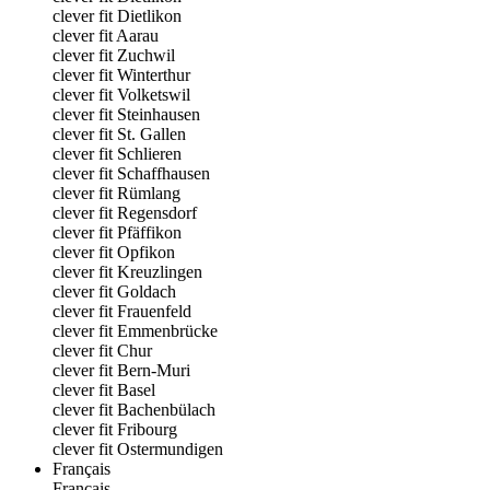
clever fit Dietlikon
clever fit Aarau
clever fit Zuchwil
clever fit Winterthur
clever fit Volketswil
clever fit Steinhausen
clever fit St. Gallen
clever fit Schlieren
clever fit Schaffhausen
clever fit Rümlang
clever fit Regensdorf
clever fit Pfäffikon
clever fit Opfikon
clever fit Kreuzlingen
clever fit Goldach
clever fit Frauenfeld
clever fit Emmenbrücke
clever fit Chur
clever fit Bern-Muri
clever fit Basel
clever fit Bachenbülach
clever fit Fribourg
clever fit Ostermundigen
Français
Français