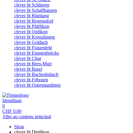
clever fit Schlieren
clever fit Schaffhausen
clever fit Rümlang
clever fit Regensdorf
clever fit Pfäffikon
clever fit Opfikon
clever fit Kreuzlingen
clever fit Goldach
clever fit Frauenfeld
clever fit Emmenbrücke
clever fit Chur
clever fit Bern-Muri
clever fit Basel
clever fit Bachenbülach
clever fit Fribourg
clever fit Ostermundigen
Identifiant
0
CHF
0.00
Aller au contenu principal
Shop
clever fit Dietlikon