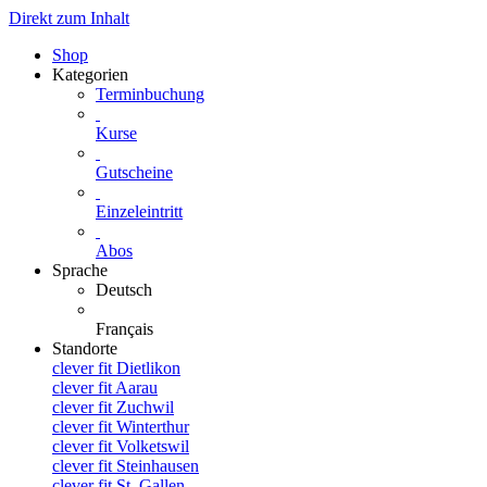
Direkt zum Inhalt
Shop
Kategorien
Terminbuchung
Kurse
Gutscheine
Einzeleintritt
Abos
Sprache
Deutsch
Français
Standorte
clever fit Dietlikon
clever fit Aarau
clever fit Zuchwil
clever fit Winterthur
clever fit Volketswil
clever fit Steinhausen
clever fit St. Gallen