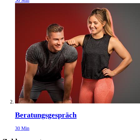
50
Min
Beratungsgespräch
30
Min