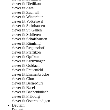
clever fit Dietlikon
clever fit Aarau
clever fit Zuchwil
clever fit Winterthur
clever fit Volketswil
clever fit Steinhausen
clever fit St. Gallen
clever fit Schlieren
clever fit Schaffhausen
clever fit Rümlang
clever fit Regensdorf
clever fit Pfäffikon
clever fit Opfikon
clever fit Kreuzlingen
clever fit Goldach
clever fit Frauenfeld
clever fit Emmenbrücke
clever fit Chur
clever fit Bern-Muri
clever fit Basel
clever fit Bachenbülach
clever fit Fribourg
clever fit Ostermundigen
Deutsch
Deutsch