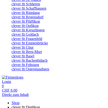
clever fit Schlieren
clever fit Schaffhausen
clever fit Rümlang
clever fit Regensdorf
clever fit Pfäffikon
clever fit Opfikon
clever fit Kreuzlingen
clever fit Goldach
clever fit Frauenfeld
clever fit Emmenbrücke
clever fit Chur
clever fit Bern-Muri
clever fit Basel
clever fit Bachenbülach
clever fit Fribourg
clever fit Ostermundigen
Login
0
CHF
0.00
Direkt zum Inhalt
Shop
clever fit Dietlikon