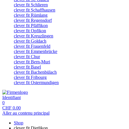
clever fit Schlieren
clever fit Schaffhausen
clever fit Rümlang
clever fit Regensdorf
clever fit Pfäffikon
clever fit Opfikon
clever fit Kreuzlingen
clever fit Goldach
clever fit Frauenfeld
clever fit Emmenbrücke
clever fit Chur
clever fit Bern-Muri
clever fit Basel
clever fit Bachenbülach
clever fit Fribourg
clever fit Ostermundigen
Identifiant
0
CHF
0.00
Aller au contenu principal
Shop
clever fit Dietlikon