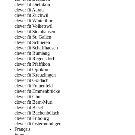
clever fit Dietlikon
clever fit Aarau
clever fit Zuchwil
clever fit Winterthur
clever fit Volketswil
clever fit Steinhausen
clever fit St. Gallen
clever fit Schlieren
clever fit Schaffhausen
clever fit Rümlang
clever fit Regensdorf
clever fit Pfäffikon
clever fit Opfikon
clever fit Kreuzlingen
clever fit Goldach
clever fit Frauenfeld
clever fit Emmenbrücke
clever fit Chur
clever fit Bern-Muri
clever fit Basel
clever fit Bachenbülach
clever fit Fribourg
clever fit Ostermundigen
Français
Français